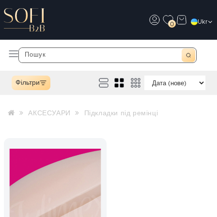
Ukr
0
Фільтри
АКСЕСУАРИ
Підкладки під ремінці