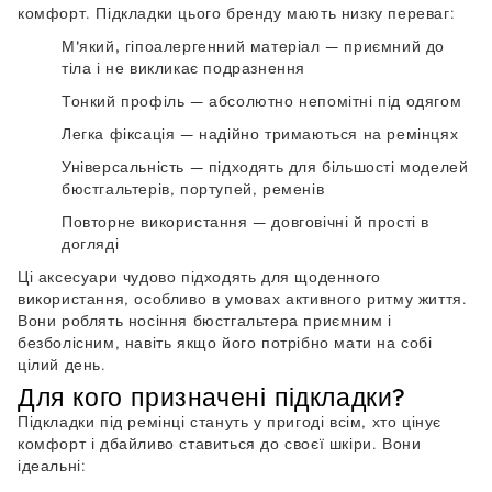
комфорт. Підкладки цього бренду мають низку переваг:
М'який, гіпоалергенний матеріал
— приємний до
тіла і не викликає подразнення
Тонкий профіль
— абсолютно непомітні під одягом
Легка фіксація
— надійно тримаються на ремінцях
Універсальність
— підходять для більшості моделей
бюстгальтерів, портупей, ременів
Повторне використання
— довговічні й прості в
догляді
Ці аксесуари чудово підходять для щоденного
використання, особливо в умовах активного ритму життя.
Вони роблять носіння бюстгальтера приємним і
безболісним, навіть якщо його потрібно мати на собі
цілий день.
Для кого призначені підкладки?
Підкладки під ремінці стануть у пригоді всім, хто цінує
комфорт і дбайливо ставиться до своєї шкіри. Вони
ідеальні: