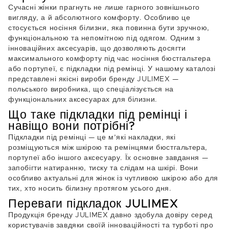
Сучасні жінки прагнуть не лише гарного зовнішнього
вигляду, а й абсолютного комфорту. Особливо це
стосується носіння білизни, яка повинна бути зручною,
функціональною та непомітною під одягом. Одним з
інноваційних аксесуарів, що дозволяють досягти
максимального комфорту під час носіння бюстгальтера
або портупеї, є підкладки під ремінці. У нашому каталозі
представлені якісні вироби бренду JULIMEX —
польського виробника, що спеціалізується на
функціональних аксесуарах для білизни.
Що таке підкладки під ремінці і
навіщо вони потрібні?
Підкладки під ремінці — це м’які накладки, які
розміщуються між шкірою та ремінцями бюстгальтера,
портупеї або іншого аксесуару. Їх основне завдання —
запобігти натиранню, тиску та слідам на шкірі. Вони
особливо актуальні для жінок із чутливою шкірою або для
тих, хто носить білизну протягом усього дня.
Переваги підкладок JULIMEX
Продукція бренду JULIMEX давно здобула довіру серед
користувачів завдяки своїй інноваційності та турботі про