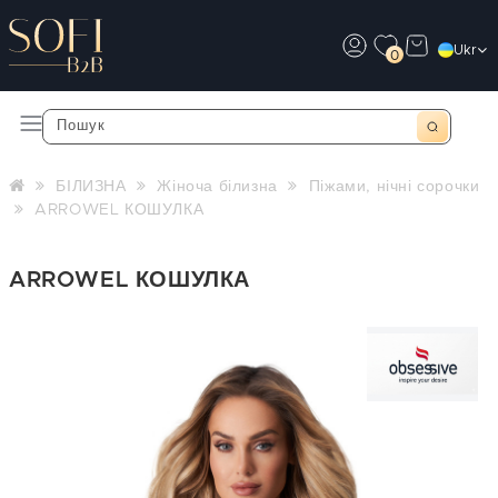
Ukr
0
БІЛИЗНА
Жіноча білизна
Піжами, нічні сорочки
ARROWEL КОШУЛКА
ARROWEL КОШУЛКА