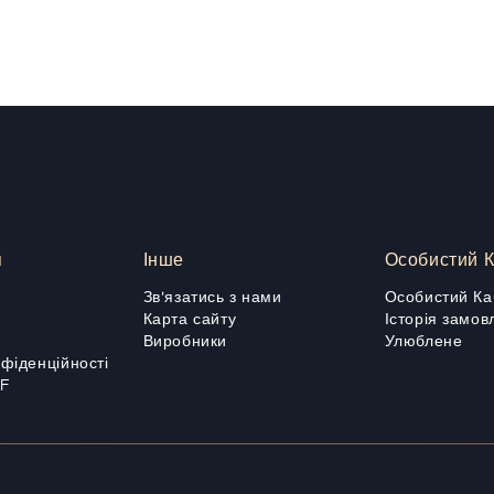
я
Інше
Особистий К
Зв'язатись з нами
Особистий Ка
Карта сайту
Історія замов
Виробники
Улюблене
нфіденційності
DF