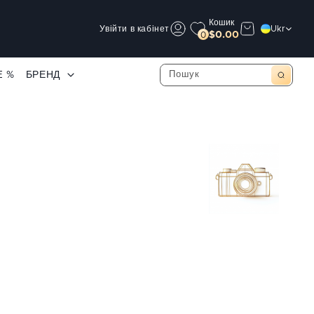
Кошик
Увійти в кабінет
Ukr
$0.00
0
E %
БРЕНД