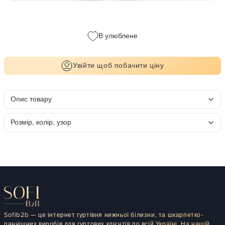
В улюблене
Увійти щоб побачити ціну
Опис товару
Розмір, колір, узор
Sofib2b — це інтернет гуртівня нижньої білизни, та шкарпетко-
панчішних виробів для гуртових клієнтів по всій Україні. На нашій