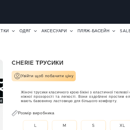
ЕТКИ
ОДЯГ
АКСЕСУАРИ
ПЛЯЖ-БАСЕЙН
SAL
CHERIE ТРУСИКИ
Увійти щоб побачити ціну
Жіночі трусики класичного крою бікіні з еластичної тюлевої 
ніжної прозорості та легкості. Вони оздоблені простим е
мають бавовняну ластовицю для більшого комфорту.
Розмір виробника
L
M
S
XL