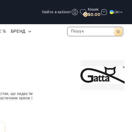
Кошик
Увійти в кабінет
Ukr
$0.00
0
E %
БРЕНД
сітки, що надає їм
ластичним краєм і