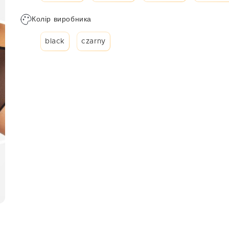
Колір виробника
black
czarny