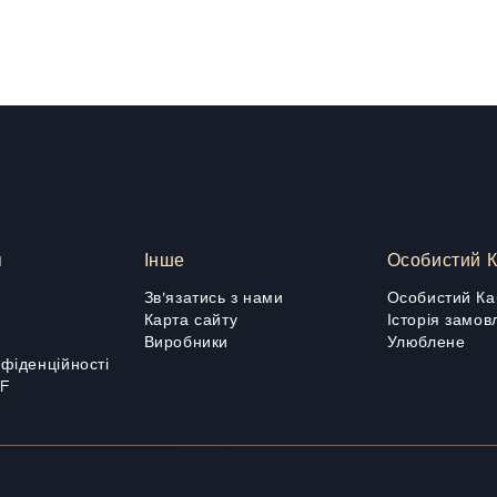
я
Інше
Особистий К
Зв'язатись з нами
Особистий Ка
Карта сайту
Історія замов
Виробники
Улюблене
нфіденційності
DF