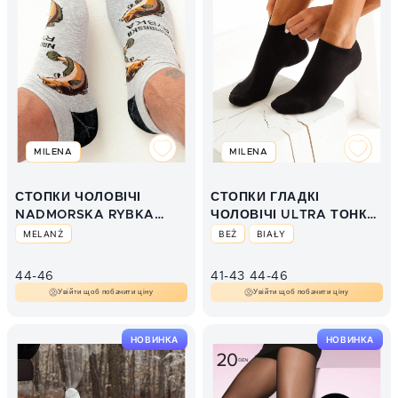
MILENA
MILENA
СТОПКИ ЧОЛОВІЧІ
СТОПКИ ГЛАДКІ
NADMORSKA RYBKA
ЧОЛОВІЧІ ULTRA ТОНКІ
1108.034
1399
MELANŻ
BEŻ
BIAŁY
44-46
41-43
44-46
Увійти щоб побачити ціну
Увійти щоб побачити ціну
НОВИНКА
НОВИНКА