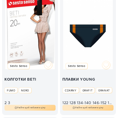
Sesto Senso
Sesto Senso
КОЛГОТКИ BETI
ПЛАВКИ YOUNG
FUMO
NERO
CZARNY
GRAFIT
GRANAT
2
3
122
128
134-140
146-152
158-164
Увійти щоб побачити ціну
Увійти щоб побачити ціну