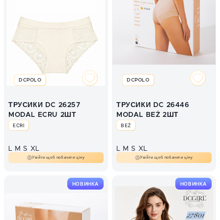
DCPOLO
DCPOLO
ТРУСИКИ DC 26257
ТРУСИКИ DC 26446
MODAL ECRU 2ШТ
MODAL BEŻ 2ШТ
ECRI
BEŻ
L
M
S
XL
L
M
S
XL
Увійти щоб побачити ціну
Увійти щоб побачити ціну
НОВИНКА
НОВИНКА