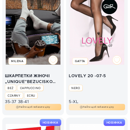
MILENA
GATTA
ШКАРПЕТКИ ЖІНОЧІ
LOVELY 20 -07-5
„UNIQUE”BEZUCISKOWE
GŁ.
BEŻ
CAPPUCCINO
NERO
CZARNY
ECRU
35-37
38-41
5-XL
Увійти щоб побачити ціну
Увійти щоб побачити ціну
НОВИНКА
НОВИНКА