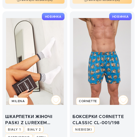
Увійти щоб побачити ціну
Увійти щоб побачити ціну
НОВИНКА
НОВИНКА
MILENA
CORNETTE
ШКАРПЕТКИ ЖІНОЧІ
БОКСЕРКИ CORNETTE
PASKI Z LUREXEM
CLASSIC CL-001/198
0200.028
BIAŁY 1
BIAŁY 2
NIEBIESKI