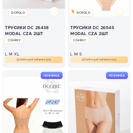
DCPOLO
DCPOLO
ТРУСИКИ DC 26438
ТРУСИКИ DC 26545
MODAL CZA 2ШТ
MODAL CZA 2ШТ
CZARNY
CZARNY
L
M
XL
L
M
S
Увійти щоб побачити ціну
Увійти щоб побачити ціну
НОВИНКА
НОВИНКА