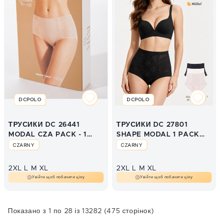
DCPOLO
DCPOLO
ТРУСИКИ DC 26441
ТРУСИКИ DC 27801
MODAL CZA PACK - 1
SHAPE MODAL 1 PACK
SZT
CZARNY
CZARNY
CZARNY
2XL
L
M
XL
2XL
L
M
XL
Увійти щоб побачити ціну
Увійти щоб побачити ціну
Показано з 1 по 28 із 13282 (475 сторінок)