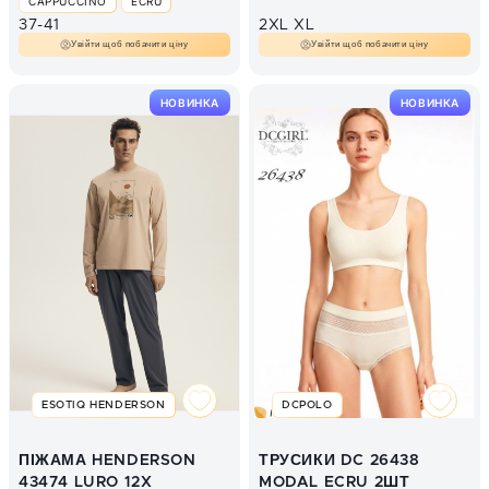
CAPPUCCINO
ECRU
37-41
2XL
XL
Увійти щоб побачити ціну
Увійти щоб побачити ціну
НОВИНКА
НОВИНКА
ESOTIQ HENDERSON
DCPOLO
ПІЖАМА HENDERSON
ТРУСИКИ DC 26438
43474 LURO 12X
MODAL ECRU 2ШТ