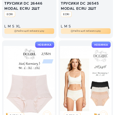
ТРУСИКИ DC 26446
ТРУСИКИ DC 26545
MODAL ECRU 2ШТ
MODAL ECRU 2ШТ
ECRI
ECRI
L
M
S
XL
L
M
S
Увійти щоб побачити ціну
Увійти щоб побачити ціну
НОВИНКА
НОВИНКА