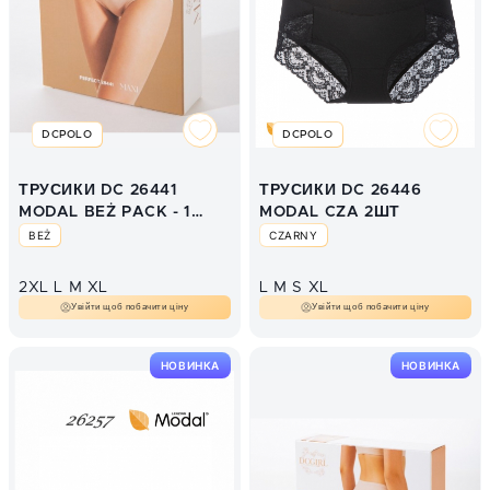
DCPOLO
DCPOLO
ТРУСИКИ DC 26441
ТРУСИКИ DC 26446
MODAL BEŻ PACK - 1
MODAL CZA 2ШТ
SZT
BEŻ
CZARNY
2XL
L
M
XL
L
M
S
XL
Увійти щоб побачити ціну
Увійти щоб побачити ціну
НОВИНКА
НОВИНКА