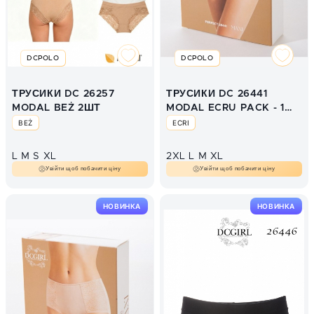
DCPOLO
DCPOLO
ТРУСИКИ DC 26257
ТРУСИКИ DC 26441
MODAL BEŻ 2ШТ
MODAL ECRU PACK - 1
SZT
BEŻ
ECRI
L
M
S
XL
2XL
L
M
XL
Увійти щоб побачити ціну
Увійти щоб побачити ціну
НОВИНКА
НОВИНКА