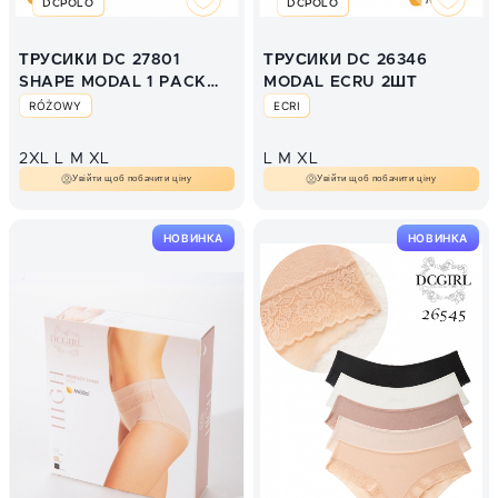
DCPOLO
DCPOLO
ТРУСИКИ DC 27801
ТРУСИКИ DC 26346
SHAPE MODAL 1 PACK
MODAL ECRU 2ШТ
RÓŻ
RÓŻOWY
ECRI
2XL
L
M
XL
L
M
XL
Увійти щоб побачити ціну
Увійти щоб побачити ціну
НОВИНКА
НОВИНКА