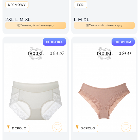
KREMOWY
ECRI
2XL
L
M
XL
L
M
XL
Увійти щоб побачити ціну
Увійти щоб побачити ціну
НОВИНКА
НОВИНКА
DCPOLO
DCPOLO