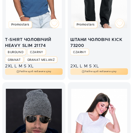
Promostars
Promostars
T-SHIRT ЧОЛОВІЧИЙ
ШТАНИ ЧОЛОВІЧІ KICK
HEAVY SLIM 21174
73200
BURGUND
CZARNY
CZARNY
GRANAT
GRANAT MELANŻ
2XL
L
M
S
XL
2XL
L
M
S
XL
NIEBIESKI MELANŻ
Увійти щоб побачити ціну
Увійти щоб побачити ціну
SZARY MELANŻ