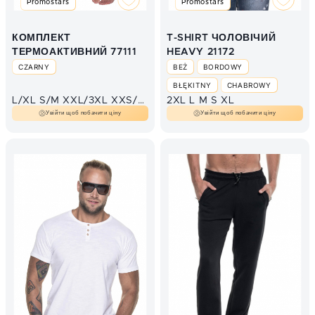
Promostars
Promostars
КОМПЛЕКТ
T-SHIRT ЧОЛОВІЧИЙ
ТЕРМОАКТИВНИЙ 77111
HEAVY 21172
CZARNY
BEŻ
BORDOWY
BŁĘKITNY
CHABROWY
L/XL
S/M
XXL/3XL
XXS/XS
2XL
L
M
S
XL
CIEMNY BRĄZ
Увійти щоб побачити ціну
Увійти щоб побачити ціну
CIEMNY ZIELONY
CZARNY
CZERWONY
GRAFIT
GRANAT
JASNY TURKUS
JASNY ZIELONY
KHAKI
MORSKI
NIEBIESKI
POMARAŃCZOWY
POPIELATY
SZARY MELANŻ
TURKUSOWY
ZIELONY KELLY
ZIELONY NEON
ŻÓŁTY