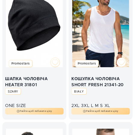
Promostars
Promostars
ШАПКА ЧОЛОВІЧА
КОШУЛКА ЧОЛОВІЧА
HEATER 31801
SHORT FRESH 21341-20
SZARY
BIAŁY
ONE SIZE
2XL
3XL
L
M
S
XL
Увійти щоб побачити ціну
Увійти щоб побачити ціну