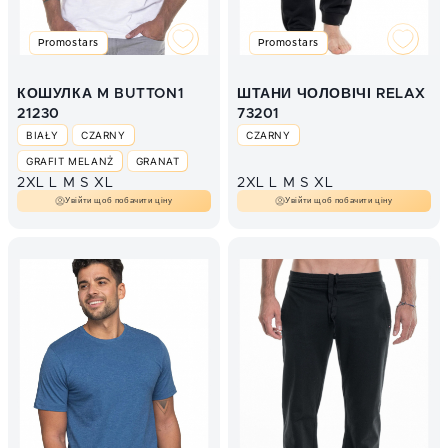
Promostars
Promostars
КОШУЛКА M BUTTON1
ШТАНИ ЧОЛОВІЧІ RELAX
21230
73201
BIAŁY
CZARNY
CZARNY
GRAFIT MELANŻ
GRANAT
2XL
L
M
S
XL
2XL
L
M
S
XL
Увійти щоб побачити ціну
Увійти щоб побачити ціну