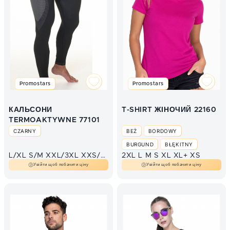
Promostars
Promostars
КАЛЬСОНИ
T-SHIRT ЖІНОЧИЙ 22160
TERMOAKTYWNE 77101
CZARNY
BEŻ
BORDOWY
BURGUND
BŁĘKITNY
L/XL
S/M
XXL/3XL
XXS/XS
2XL
L
M
S
XL
XL+
XS
CHABROWY
Увійти щоб побачити ціну
Увійти щоб побачити ціну
CIEMNO BRĄZOWY
CIEMNY ZIELONY
CZARNY
CZERWONY
FIOLET
GRAFIT
GRANAT
GRANAT MELANŻ
J.RÓŻ