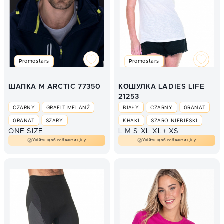
Promostars
Promostars
ШАПКА M ARCTIC 77350
КОШУЛКА LADIES LIFE
21253
CZARNY
GRAFIT MELANŻ
BIAŁY
CZARNY
GRANAT
GRANAT
SZARY
KHAKI
SZARO NIEBIESKI
ONE SIZE
L
M
S
XL
XL+
XS
SZARY MELANŻ
Увійти щоб побачити ціну
Увійти щоб побачити ціну
ŻÓŁTY NEON