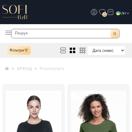
Ukr
0
Фільтри
БРЕНД
Promostars