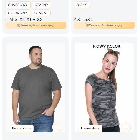
5XL
CHABROWY
CZARNY
BIAŁY
CZERWONY
GRANAT
L
M
S
XL
XL+
XS
4XL
5XL
NIEBIESKI
SZARY MELANŻ
Увійти щоб побачити ціну
Увійти щоб побачити ціну
Promostars
Promostars