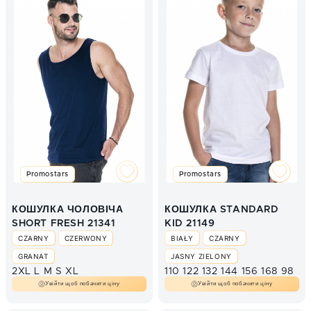
Promostars
Promostars
КОШУЛКА ЧОЛОВІЧА
КОШУЛКА STANDARD
SHORT FRESH 21341
KID 21149
CZARNY
CZERWONY
BIAŁY
CZARNY
GRANAT
JASNY ZIELONY
2XL
L
M
S
XL
110
122
132
144
156
168
98
LIMONKOWY
Увійти щоб побачити ціну
Увійти щоб побачити ціну
ZIELONY KELLY