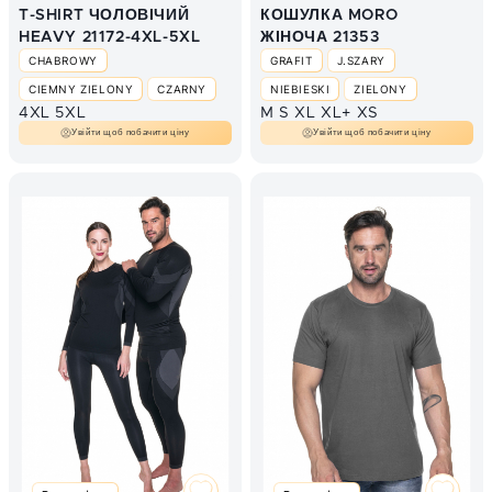
T-SHIRT ЧОЛОВІЧИЙ
КОШУЛКА MORO
HEAVY 21172-4XL-5XL
ЖІНОЧА 21353
CHABROWY
GRAFIT
J.SZARY
CIEMNY ZIELONY
CZARNY
NIEBIESKI
ZIELONY
4XL
5XL
M
S
XL
XL+
XS
CZERWONY
GRAFIT
Увійти щоб побачити ціну
Увійти щоб побачити ціну
GRANAT
JASNY GRANATOWY
POMARAŃCZOWY
SZARY MELANŻ