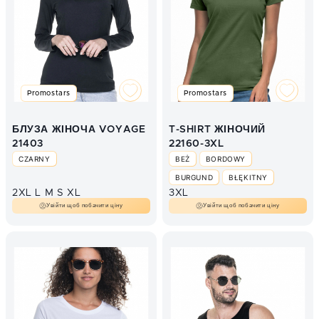
Promostars
Promostars
БЛУЗА ЖІНОЧА VOYAGE
T-SHIRT ЖІНОЧИЙ
21403
22160-3XL
CZARNY
BEŻ
BORDOWY
BURGUND
BŁĘKITNY
2XL
L
M
S
XL
3XL
CHABROWY
Увійти щоб побачити ціну
Увійти щоб побачити ціну
CIEMNO BRĄZOWY
CIEMNY FIOLETOWY
CZARNY
CZERWONY
GRANAT
J.RÓŻ
J.SZARY
JASNO SZARY MELANŻ
JASNY ZIELONY
KHAKI