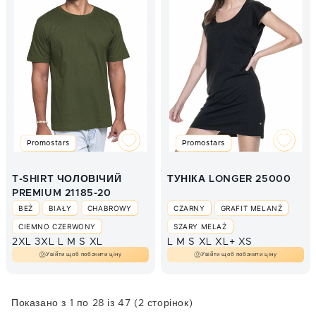
JASNY TURKUS
JASNY ZIELONY
KHAKI
LIMONKOWY
MORSKI
NIEBIESKI
NIEBIESKI MELANŻ
POMARAŃCZOWY
POPIELATY
RÓŻOWY
SZARY MELANŻ
Promostars
Promostars
TURKUSOWY
ZIELONY BUTELKOWY
T-SHIRT ЧОЛОВІЧИЙ
ТУНІКА LONGER 25000
PREMIUM 21185-20
ZIELONY KELLY
BEŻ
BIAŁY
CHABROWY
CZARNY
GRAFIT MELANŻ
ZIELONY NEON
ŻÓŁTY
CIEMNO CZERWONY
SZARY MELAŻ
2XL
3XL
L
M
S
XL
L
M
S
XL
XL+
XS
CIEMNY CZERWONY
Увійти щоб побачити ціну
Увійти щоб побачити ціну
CZARNY
GRAFIT
GRAFIT MELANŻ
GRANAT
KHAKI
POPIELATY
Показано з 1 по 28 із 47 (2 сторінок)