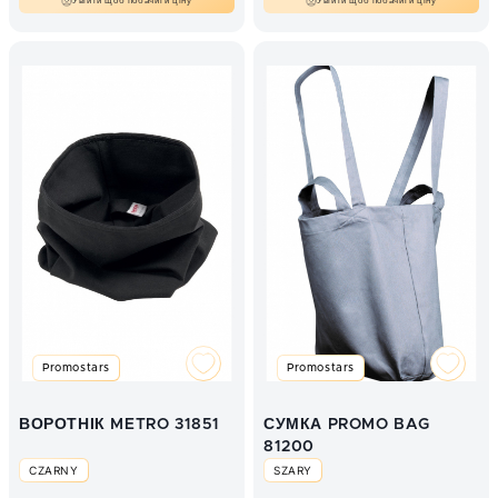
Увійти щоб побачити ціну
Увійти щоб побачити ціну
Promostars
Promostars
ВОРОТНІК METRO 31851
СУМКА PROMO BAG
81200
CZARNY
SZARY