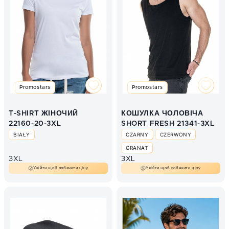
LIMONKOWY
NIEBIESKI
POMARAŃCZOWY
RÓŻOWY
SZARY
TURKUSOWY
ZIELONY
ZIELONY KELLY
Promostars
Promostars
T-SHIRT ЖІНОЧИЙ
КОШУЛКА ЧОЛОВІЧА
22160-20-3XL
SHORT FRESH 21341-3XL
BIAŁY
CZARNY
CZERWONY
GRANAT
3XL
3XL
Увійти щоб побачити ціну
Увійти щоб побачити ціну