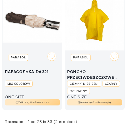
PARASOL
PARASOL
ПАРАСОЛЬКА DA321
PONCHO
PRZECIWDESZCZOWE
PCV
MIX KOLORÓW
CIEMNY NIEBIESKI
CZARNY
CZERWONY
ONE SIZE
ONE SIZE
POMARAŃCZOWY
Увійти щоб побачити ціну
Увійти щоб побачити ціну
TRANSPARENTNY
ŻÓŁTY
Показано з 1 по 28 із 33 (2 сторінок)