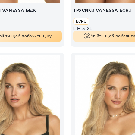
И VANESSA БЕЖ
ТРУСИКИ VANESSA ECRU
ECRU
L
M
S
XL
війти щоб побачити ціну
Увійти щоб побачити