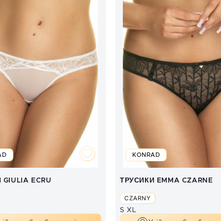
AD
KONRAD
 GIULIA ECRU
ТРУСИКИ EMMA CZARNE
CZARNY
S
XL