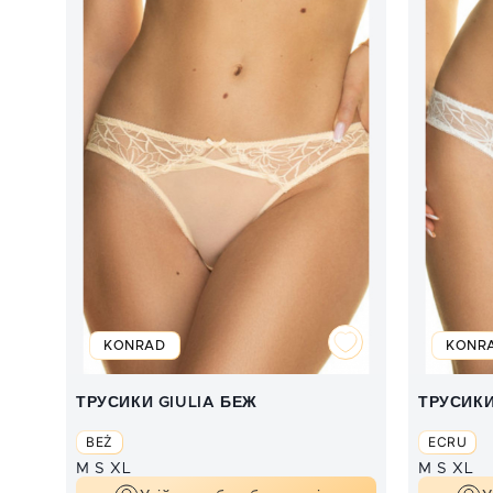
KONRAD
KONR
ТРУСИКИ GIULIA БЕЖ
ТРУСИКИ
BEŻ
ECRU
M
S
XL
M
S
XL