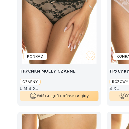
KONRAD
KONR
ТРУСИКИ MOLLY CZARNE
ТРУСИК
CZARNY
RÓŻOWY
L
M
S
XL
S
XL
Увійти щоб побачити ціну
У