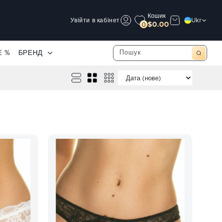
Кошик
Увійти в кабінет
Ukr
$0.00
0
E %
БРЕНД