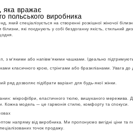
, яка вражає
го польського виробника
, який спеціалізується на створенні розкішної жіночої біли
и білизни
, які поєднують у собі бездоганну якість, стильний 
щодня.
 з м'якими або напівм’якими чашками. Ідеально підтримують 
иками класичного крою, стрінгами або бразиліанами. Увага до
й ряд дозволяє підібрати варіант для будь-якої жінки.
анин: мікрофібри, еластичного тюлю, вишуканого мережива. 
и. Кожна модель — це гармонія стилю, комфорту та спокуси.
мовах
птом напряму від виробника
. Ми пропонуємо вигідні ціни та 
спеціалізованих точок продажу.