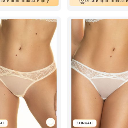
війти щоб побачити ціну
Увійти щоб побачити
AD
KONRAD