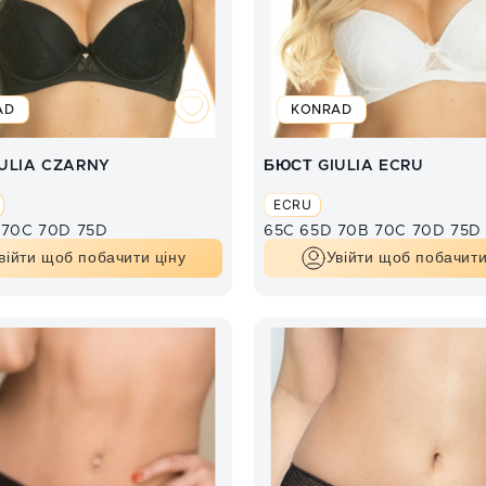
AD
KONRAD
ULIA CZARNY
БЮСТ GIULIA ECRU
ECRU
85B
70C
85C
70D
85D
75D
65C
65D
70B
70C
70D
75D
війти щоб побачити ціну
Увійти щоб побачити