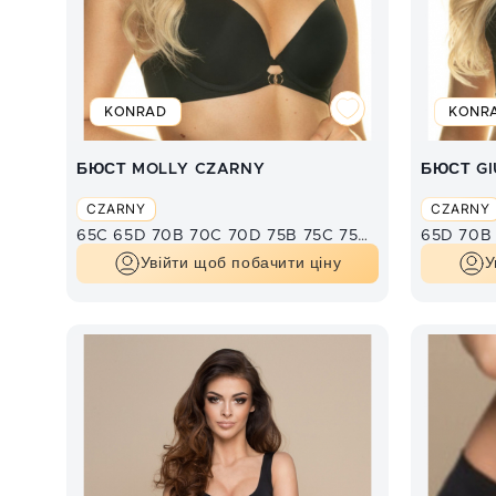
KONRAD
KONR
БЮСТ MOLLY CZARNY
БЮСТ GI
CZARNY
CZARNY
65C
65D
70B
70C
70D
75B
75C
75D
80B
80C
65D
80D
70B
Увійти щоб побачити ціну
У