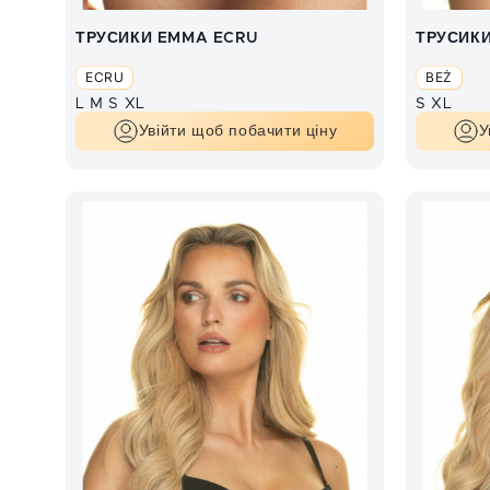
ТРУСИКИ EMMA ECRU
ТРУСИК
ECRU
BEŻ
L
M
S
XL
S
XL
Увійти щоб побачити ціну
У