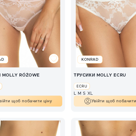
AD
KONRAD
И MOLLY RÓŻOWE
ТРУСИКИ MOLLY ECRU
ECRU
L
M
S
XL
війти щоб побачити ціну
Увійти щоб побачити