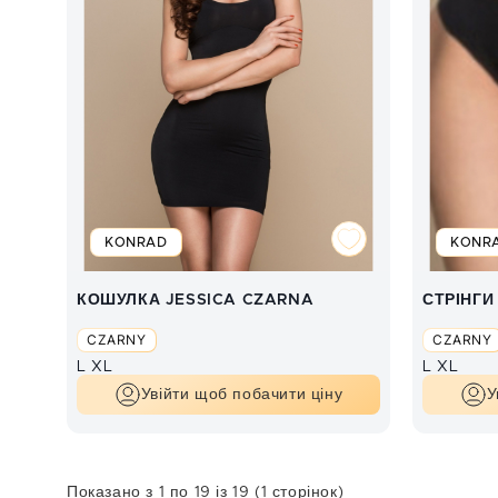
KONRAD
KONR
КОШУЛКА JESSICA CZARNA
СТРІНГИ
CZARNY
CZARNY
L
XL
L
XL
Увійти щоб побачити ціну
У
Показано з 1 по 19 із 19 (1 сторінок)