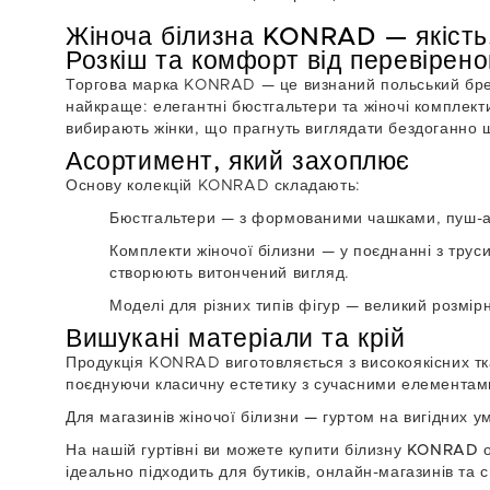
Жіноча білизна KONRAD — якість
Розкіш та комфорт від перевірено
Торгова марка KONRAD — це визнаний польський бренд
найкраще:
елегантні бюстгальтери
та
жіночі комплект
вибирають жінки, що прагнуть виглядати бездоганно 
Асортимент, який захоплює
Основу колекцій KONRAD складають:
Бюстгальтери
— з формованими чашками, пуш-ап,
Комплекти жіночої білизни
— у поєднанні з трус
створюють витончений вигляд.
Моделі для різних типів фігур
— великий розмірни
Вишукані матеріали та крій
Продукція KONRAD виготовляється з високоякісних тк
поєднуючи класичну естетику з сучасними елементам
Для магазинів жіночої білизни — гуртом на вигідних у
На нашій гуртівні ви можете
купити білизну KONRAD о
ідеально підходить для бутиків, онлайн-магазинів та 