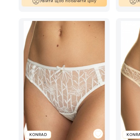
Увійти щоб побачити ціну
У
KONRAD
KONR