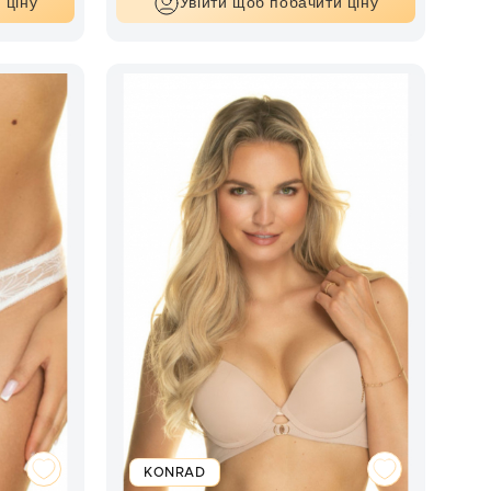
 ціну
Увійти щоб побачити ціну
KONRAD