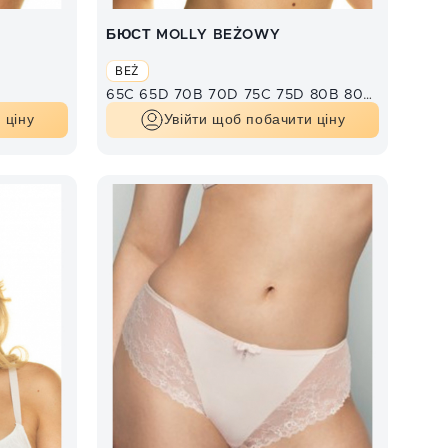
БЮСТ MOLLY BEŻOWY
BEŻ
65C
65D
70B
70D
75C
75D
80B
80C
80D
85C
 ціну
Увійти щоб побачити ціну