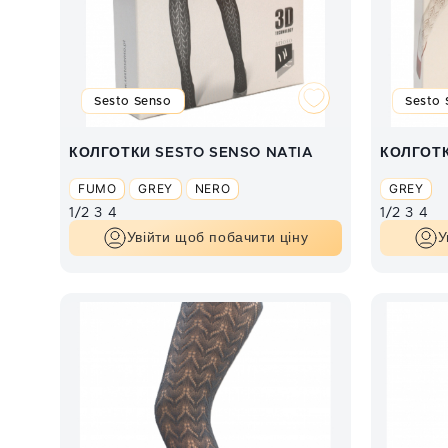
Sesto Senso
Sesto 
КОЛГОТКИ SESTO SENSO NATIA
КОЛГОТК
FUMO
GREY
NERO
GREY
1/2
3
4
1/2
3
4
Увійти щоб побачити ціну
У