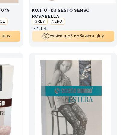
 049
КОЛГОТКИ SESTO SENSO
ROSABELLA
CE
GREY
NERO
1/2
3
4
 ціну
Увійти щоб побачити ціну
SAND