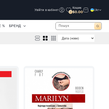
Кошик
Увійти в кабінет
Ukr
$0.00
0
E %
БРЕНД