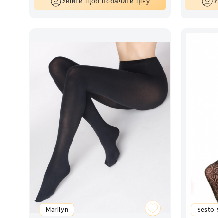
Увійти щоб побачити ціну
У
Marilyn
Sesto 