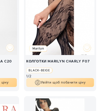
Marilyn
LA C20
КОЛГОТКИ MARILYN CHARLY F07
BLACK-BEIGE
1/2
 ціну
Увійти щоб побачити ціну