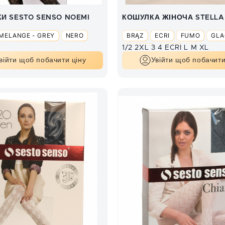
И SESTO SENSO NOEMI
КОШУЛКА ЖІНОЧА STELLA
MELANGE - GREY
NERO
BRĄZ
ECRI
FUMO
GLA
1/2
2XL
3
4
ECRI
L
M
XL
GRAFIT
GREY
L
війти щоб побачити ціну
Увійти щоб побачити
MELANGE - GREY
NERO