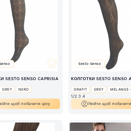
Senso
Sesto Senso
И SESTO SENSO CAPRISIA
КОЛГОТКИ SESTO SENSO 
GREY
NERO
GRAFIT
GREY
MELANGE 
1/2
3
4
NERO
SAND
війти щоб побачити ціну
Увійти щоб побачити