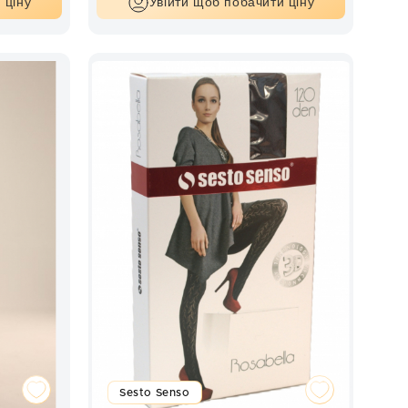
 ціну
Увійти щоб побачити ціну
Sesto Senso