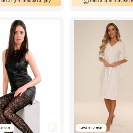
війти щоб побачити ціну
Увійти щоб побачити
Senso
Sesto Senso