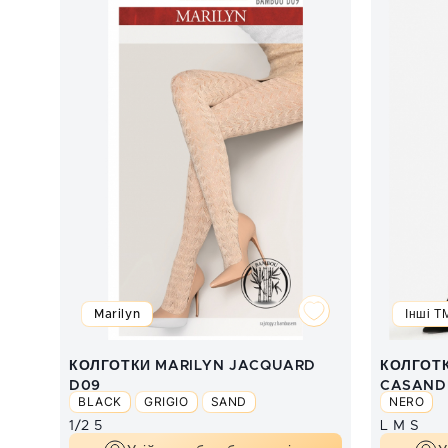
Marilyn
Інші Т
КОЛГОТКИ MARILYN JACQUARD
КОЛГОТК
D09
CASAND
BLACK
GRIGIO
SAND
NERO
1/2
5
L
M
S