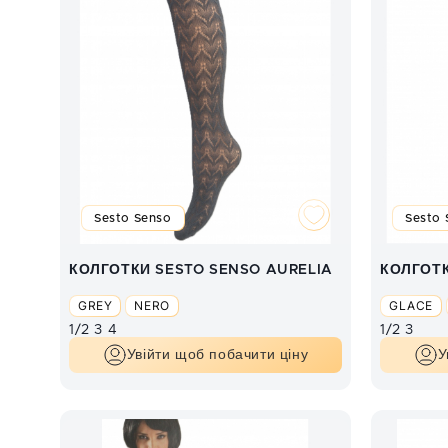
Sesto Senso
Sesto 
КОЛГОТКИ SESTO SENSO AURELIA
КОЛГОТК
GREY
NERO
GLACE
1/2
3
4
1/2
3
Увійти щоб побачити ціну
У