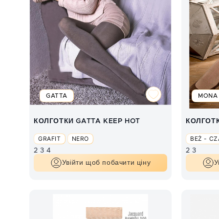
GATTA
MONA
КОЛГОТКИ GATTA KEEP HOT
КОЛГОТК
GRAFIT
NERO
BEŻ - C
2
3
4
2
3
Увійти щоб побачити ціну
У