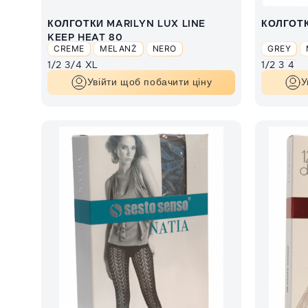
КОЛГОТКИ MARILYN LUX LINE
КОЛГОТК
KEEP HEAT 80
CREME
MELANŻ
NERO
GREY
1/2
3/4
XL
1/2
3
4
SAND
Увійти щоб побачити ціну
У