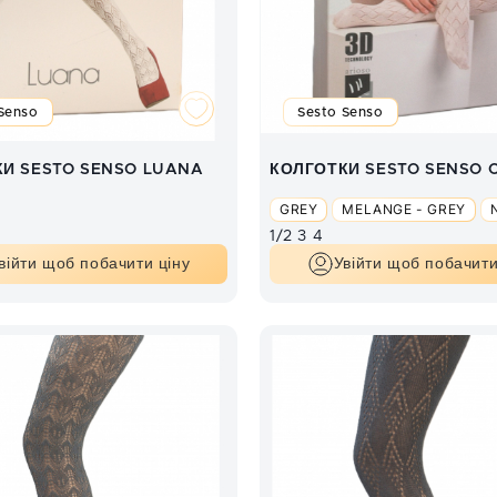
Senso
Sesto Senso
И SESTO SENSO LUANA
КОЛГОТКИ SESTO SENSO 
GREY
MELANGE - GREY
1/2
3
4
війти щоб побачити ціну
Увійти щоб побачити