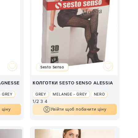
Sesto Senso
AGNESSE
КОЛГОТКИ SESTO SENSO ALESSIA
- GREY
GREY
MELANGE - GREY
NERO
1/2
3
4
SAND
 ціну
Увійти щоб побачити ціну