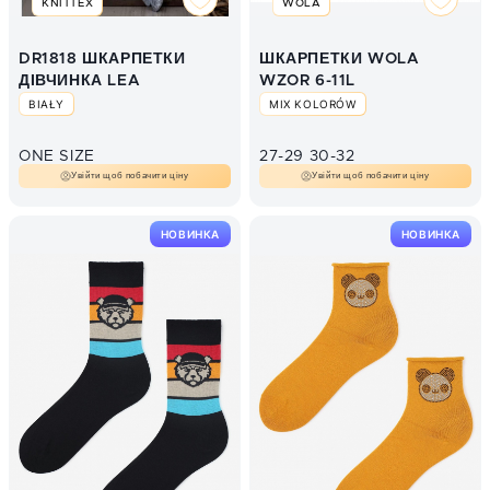
KNITTEX
WOLA
DR1818 ШКАРПЕТКИ
ШКАРПЕТКИ WOLA
ДІВЧИНКА LEA
WZOR 6-11L
BIAŁY
MIX KOLORÓW
ONE SIZE
27-29
30-32
Увійти щоб побачити ціну
Увійти щоб побачити ціну
НОВИНКА
НОВИНКА