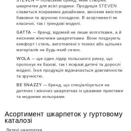
STEVEN
— польський бренд, який створює
шкарпетки для всієї родини. Продукція STEVEN
славиться яскравими дизайнами, високим вмістом
бавовни та зручною посадкою. В асортименті як
класичні, так і трендові моделі.
GATTA
— бренд, відомий не лише колготками, а й
якісними жіночими шкарпетками. Вони поєднують
комфорт і стиль, виготовлені з тонких або щільних
матеріалів на будь-який сезон.
WOLA
— ще один лідер польського ринку, що
пропонує як базові, так і яскраві дитячі та дорослі
моделі. Їхня продукція відзначається довговічністю
та зручністю.
BE SNAZZY
— бренд, що спеціалізується на
дитячих і жіночих шкарпетках із цікавими принтами
та модними кольорами.
Асортимент шкарпеток у гуртовому
каталозі
Дитячі шкарпетки