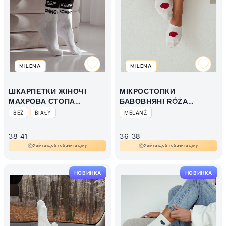
MILENA
MILENA
ШКАРПЕТКИ ЖІНОЧІ
МІКРОСТОПКИ
МАХРОВА СТОПА
БАВОВНЯНІ RÓŻA
UNIQUE KEEP MOVING
0576.022
BEŻ
BIAŁY
MELANŻ
0071.008
38-41
36-38
Увійти щоб побачити ціну
Увійти щоб побачити ціну
НОВИНКА
НОВИНКА