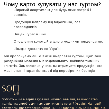
Чому варто купувати у нас гуртом?
Широкий асортимент
для будь-яких потреб і
сезонів;
Продукція напряму від виробника
, без
посередників;
Вигідні гуртові ціни
;
Оновлення колекцій
згідно з модними тенденціями;
Швидка доставка по Україні
.
Ми пропонуємо лише
якісні шкарпетки гуртом
, щоб ваш
роздрібний магазин міг задовольнити найвибагливіших
клієнтів. Замовляючи у нас, ви отримуєте продукцію, яка
має попит, і гарантію якості від перевірених брендів.
Sofib2b — це інтернет гуртівня нижньої білизни, та шкарпетко-
панчішних виробів для гуртових клієнтів по всій Україні. На нашій
платформі представлено понад 14 000 товарів, більше 100 брендів,