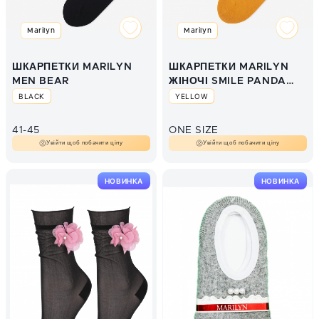
Marilyn
Marilyn
ШКАРПЕТКИ MARILYN
ШКАРПЕТКИ MARILYN
MEN BEAR
ЖІНОЧІ SMILE PANDA
YELLOW
BLACK
YELLOW
41-45
ONE SIZE
Увійти щоб побачити ціну
Увійти щоб побачити ціну
НОВИНКА
НОВИНКА