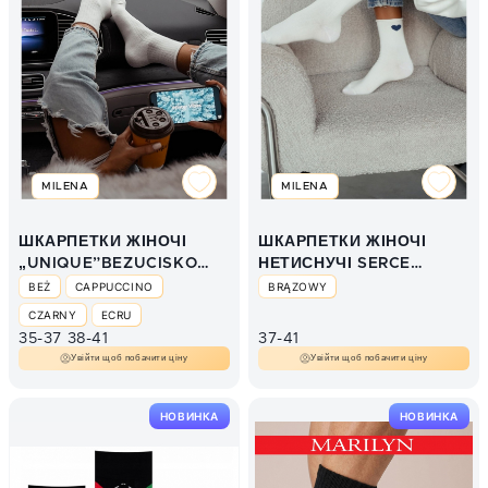
MILENA
MILENA
ШКАРПЕТКИ ЖІНОЧІ
ШКАРПЕТКИ ЖІНОЧІ
„UNIQUE”BEZUCISKOWE
НЕТИСНУЧІ SERCE
GŁ.
0200.204
BEŻ
CAPPUCCINO
BRĄZOWY
CZARNY
ECRU
35-37
38-41
37-41
Увійти щоб побачити ціну
Увійти щоб побачити ціну
НОВИНКА
НОВИНКА