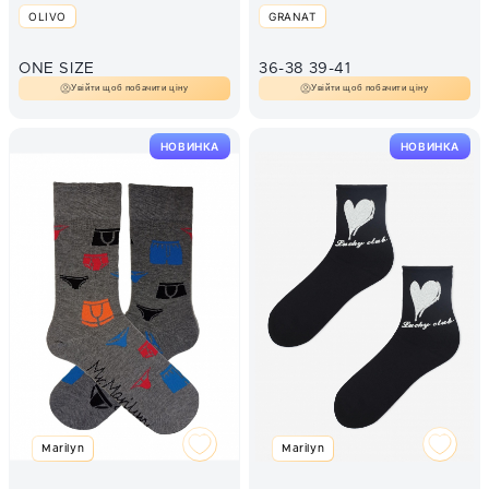
WALENTYNKA WZ 199
OLIVO
GRANAT
ONE SIZE
36-38
39-41
Увійти щоб побачити ціну
Увійти щоб побачити ціну
НОВИНКА
НОВИНКА
Marilyn
Marilyn