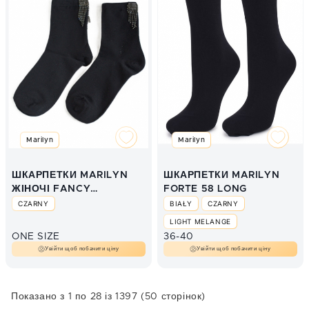
Marilyn
Marilyn
ШКАРПЕТКИ MARILYN
ШКАРПЕТКИ MARILYN
ЖІНОЧІ FANCY
FORTE 58 LONG
CRYSTALS
CZARNY
BIAŁY
CZARNY
LIGHT MELANGE
ONE SIZE
36-40
Увійти щоб побачити ціну
Увійти щоб побачити ціну
Показано з 1 по 28 із 1397 (50 сторінок)