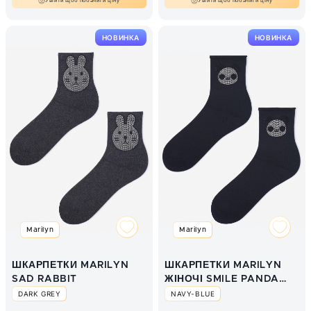
Увійти щоб побачити ціну
Увійти щоб побачити ціну
НОВИНКА
НОВИНКА
Marilyn
Marilyn
ШКАРПЕТКИ MARILYN
ШКАРПЕТКИ MARILYN
SAD RABBIT
ЖІНОЧІ SMILE PANDA
NAVY BLUE
DARK GREY
NAVY-BLUE