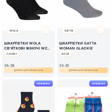
WOLA
GATTA
ШКАРПЕТКИ WOLA
ШКАРПЕТКИ GATTA
СВ'ЯТКОВІ ЖІНОЧІ WZ
WOMAN GLADKIE
839
CZARNY
BEIGE
36-38
33-35
Увійти щоб побачити ціну
Увійти щоб побачити ціну
НОВИНКА
НОВИНКА