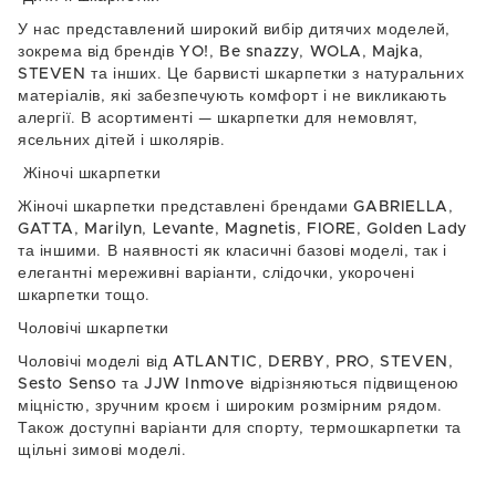
У нас представлений широкий вибір дитячих моделей,
зокрема від брендів
YO!
,
Be snazzy
,
WOLA
,
Majka
,
STEVEN
та інших. Це барвисті шкарпетки з натуральних
матеріалів, які забезпечують комфорт і не викликають
алергії. В асортименті — шкарпетки для немовлят,
ясельних дітей і школярів.
Жіночі шкарпетки
Жіночі шкарпетки представлені брендами
GABRIELLA
,
GATTA
,
Marilyn
,
Levante
,
Magnetis
,
FIORE
,
Golden Lady
та іншими. В наявності як класичні базові моделі, так і
елегантні мереживні варіанти, слідочки, укорочені
шкарпетки тощо.
Чоловічі шкарпетки
Чоловічі моделі від
ATLANTIC
,
DERBY
,
PRO
,
STEVEN
,
Sesto Senso
та
JJW Inmove
відрізняються підвищеною
міцністю, зручним кроєм і широким розмірним рядом.
Також доступні варіанти для спорту, термошкарпетки та
щільні зимові моделі.