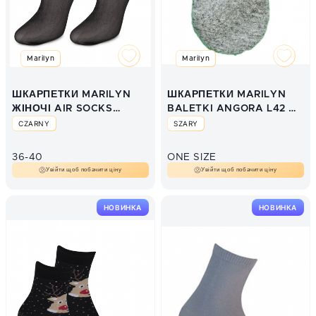
Marilyn
Marilyn
ШКАРПЕТКИ MARILYN
ШКАРПЕТКИ MARILYN
ЖІНОЧІ AIR SOCKS
BALETKI ANGORA L42 D
FLOWER
GREY
CZARNY
SZARY
36-40
ONE SIZE
Увійти щоб побачити ціну
Увійти щоб побачити ціну
НОВИНКА
НОВИНКА