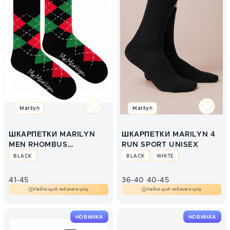
Marilyn
Marilyn
ШКАРПЕТКИ MARILYN
ШКАРПЕТКИ MARILYN 4
MEN RHOMBUS
RUN SPORT UNISEX
BLACK/RED/GREEN
BLACK
BLACK
WHITE
41-45
36-40
40-45
Увійти щоб побачити ціну
Увійти щоб побачити ціну
НОВИНКА
НОВИНКА