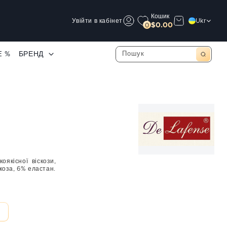
Кошик
Увійти в кабінет
Ukr
$0.00
0
E %
БРЕНД
оякісної віскози,
коза, 6% еластан.