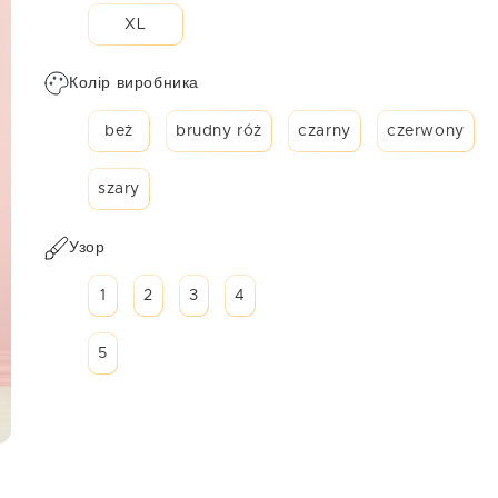
XL
Колір виробника
beż
brudny róż
czarny
czerwony
szary
Узор
1
2
3
4
5