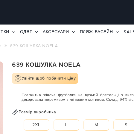
ЕТКИ
ОДЯГ
АКСЕСУАРИ
ПЛЯЖ-БАСЕЙН
SAL
и
639 КОШУЛКА NOELA
639 КОШУЛКА NOELA
Увійти щоб побачити ціну
Елегантна жіноча футболка на вузькій бретельці з висок
декорована мереживом з квітковим мотивом. Склад: 94% віс
Розмір виробника
2XL
L
M
S