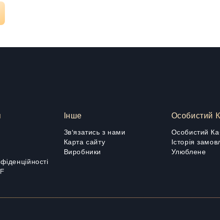
я
Інше
Особистий К
Зв'язатись з нами
Особистий Ка
Карта сайту
Історія замов
Виробники
Улюблене
нфіденційності
DF