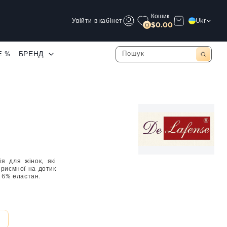
Кошик
Увійти в кабінет
Ukr
$0.00
0
E %
БРЕНД
я для жінок, які
приємної на дотик
, 6% еластан.