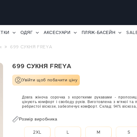
ЕТКИ
ОДЯГ
АКСЕСУАРИ
ПЛЯЖ-БАСЕЙН
SAL
и
699 СУКНЯ FREYA
699 СУКНЯ FREYA
Увійти щоб побачити ціну
Довга жіноча сорочка з короткими рукавами - пропозиці
цінують комфорт і свободу рухів. Виготовлена з м'якої та 
ребристої віскози, забезпечує комфорт. Склад: 94% віскоза
Розмір виробника
2XL
L
M
S