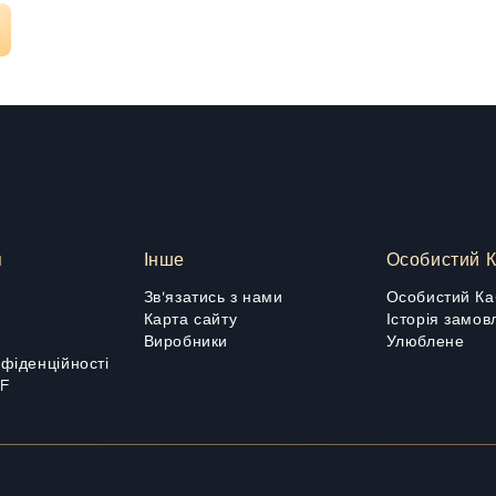
я
Інше
Особистий К
Зв'язатись з нами
Особистий Ка
Карта сайту
Історія замов
Виробники
Улюблене
нфіденційності
DF