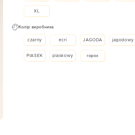
XL
Колір виробника
czarny
ecri
JAGODA
jagodowy
PIASEK
piaskowy
горох