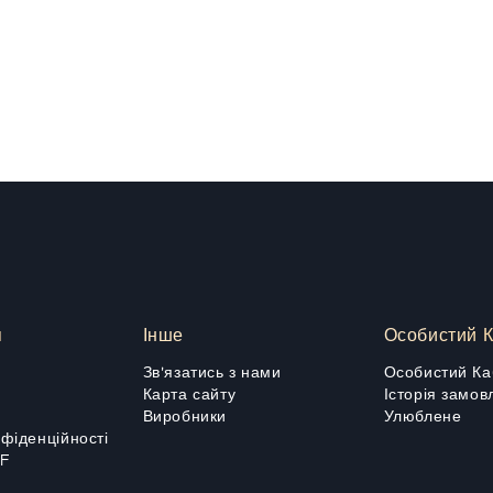
я
Інше
Особистий К
Зв'язатись з нами
Особистий Ка
Карта сайту
Історія замов
Виробники
Улюблене
нфіденційності
DF