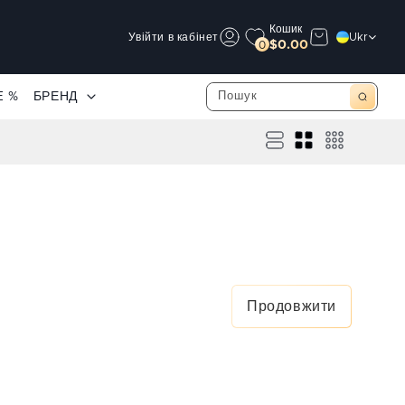
Кошик
Увійти в кабінет
Ukr
$0.00
0
E %
БРЕНД
Продовжити