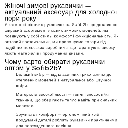
Жіночі зимові рукавички —
актуальний аксесуар для холодної
пори року
У категорії
жіночих рукавичок
на Sofib2b представлено
широкий асортимент якісних зимових моделей, які
поєднують у собі стиль, комфорт і функціональність. Як
оптовий постачальник
, ми пропонуємо товари від
надійних польських виробників, що гарантують
високу
якість матеріалів
і продуманий дизайн.
Чому варто обирати рукавички
оптом у Sofib2b?
Великий вибір
— від класичних трикотажних до
утеплених моделей з натуральної або штучної
шкіри.
Матеріали високої якості
— теплі і зносостійкі
тканини, що зберігають тепло навіть при сильних
морозах.
Зручність і комфорт
— ергономічний крій і
продумані деталі роблять рукавички практичними
для повсякденного носіння.