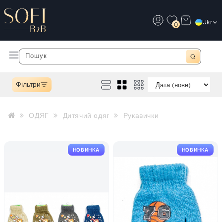
Ukr
0
Фільтри
ОДЯГ
Дитячий одяг
Рукавички
НОВИНКА
НОВИНКА