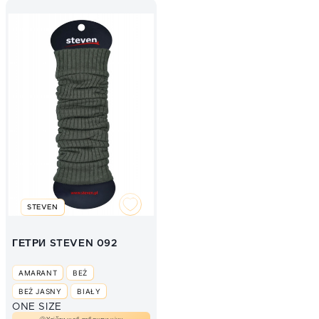
MELANŻ SZARY
MELANGE - SZARY
М.БЕЖЕВИЙ
OLIWKOWY
МЕЛАНЖ БЕЖЕВИЙ
STEVEN
ГЕТРИ STEVEN 092
AMARANT
BEŻ
BEŻ JASNY
BIAŁY
ONE SIZE
BORDOWY
CHABER