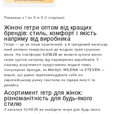
Увійти щоб побачити ціну
CZARNY
CZERWONY
ECRI
GRAFIT
GRANAT
POMARAŃCZOWY
Показано з 1 по 9 із 9 (1 сторінок)
RÓŻ JASNY
RÓŻOWY
Жіночі гетри оптом від кращих
SZARY
SZARY JASNY
брендів: стиль, комфорт і якість
TURKUS
ZIELONY
ŻÓŁTY
напряму від виробника
Гетри — це не лише практичний, а й трендовий аксесуар,
який активно повертається до модних луків сучасних
жінок. На платформі
SofiB2B
ви можете купити
жіночі
гетри гуртом
напряму від перевірених виробників. У
нашому асортименті представлені моделі таких
популярних брендів, як
Marilyn
,
MILENA
та
STEVEN
—
марок, що давно зарекомендували себе на
європейському ринку текстилю як лідери якості та
дизайну.
Асортимент гетр для жінок:
різноманітність для будь-якого
стилю
У каталозі SofiB2B ви знайдете гетри для будь-якого