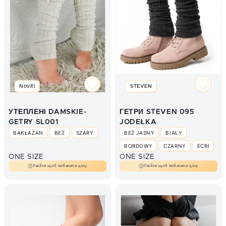
Noviti
STEVEN
УТЕПЛЕНІ DAMSKIE-
ГЕТРИ STEVEN 095
GETRY SL001
JODEŁKA
BAKŁAŻAN
BEŻ
SZARY
BEŻ JASNY
BIAŁY
BORDOWY
CZARNY
ECRI
ONE SIZE
ONE SIZE
GRANAT
Увійти щоб побачити ціну
Увійти щоб побачити ціну
MELANGE - JASNY SZARY