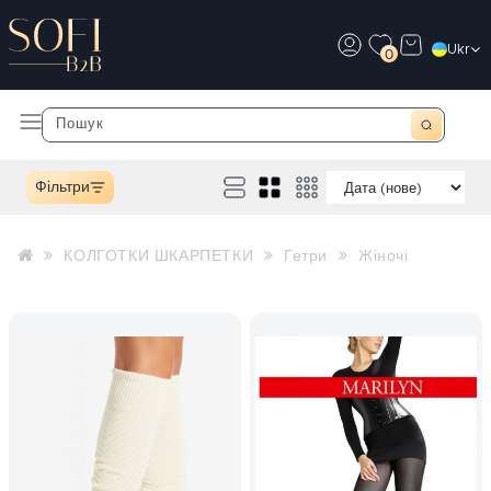
Ukr
0
Фільтри
КОЛГОТКИ ШКАРПЕТКИ
Гетри
Жіночі