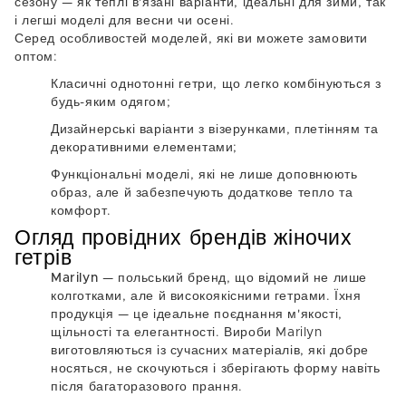
сезону — як теплі в'язані варіанти, ідеальні для зими, так
і легші моделі для весни чи осені.
Серед особливостей моделей, які ви можете замовити
оптом:
Класичні однотонні гетри
, що легко комбінуються з
будь-яким одягом;
Дизайнерські варіанти
з візерунками, плетінням та
декоративними елементами;
Функціональні моделі
, які не лише доповнюють
образ, але й забезпечують додаткове тепло та
комфорт.
Огляд провідних брендів жіночих
гетрів
Marilyn
— польський бренд, що відомий не лише
колготками, але й високоякісними гетрами. Їхня
продукція — це ідеальне поєднання м'якості,
щільності та елегантності. Вироби Marilyn
виготовляються із сучасних матеріалів, які добре
носяться, не скочуються і зберігають форму навіть
після багаторазового прання.