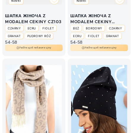
Noviti
Noviti
ШАПКА ЖІНОЧА Z
ШАПКА ЖІНОЧА Z
MODALEM CEKINY CZ103
MODALEM CEKINY
CZ105
CZARNY
ECRU
FIOLET
BEŻ
BORDOWY
CZARNY
GRANAT
PUDROWY RÓŻ
ECRU
FIOLET
GRANAT
54-58
54-58
SZARY
ZIELONY
PUDROWY RÓŻ
SZARY
Увійти щоб побачити ціну
Увійти щоб побачити ціну
ZIELONY