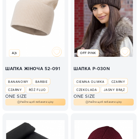
Ajs
OFF PINK
ШАПКА ЖІНОЧА 52-091
ШАПКА P-030N
BANANOWY
BARBIE
CIEMNA OLIWKA
CZARNY
CZARNY
RÓŻ FLUO
CZEKOLADA
JASNY BRĄZ
ONE SIZE
ONE SIZE
ŚMIETANA
Увійти щоб побачити ціну
Увійти щоб побачити ціну
СВІТЛО-БЕЖЕВИЙ