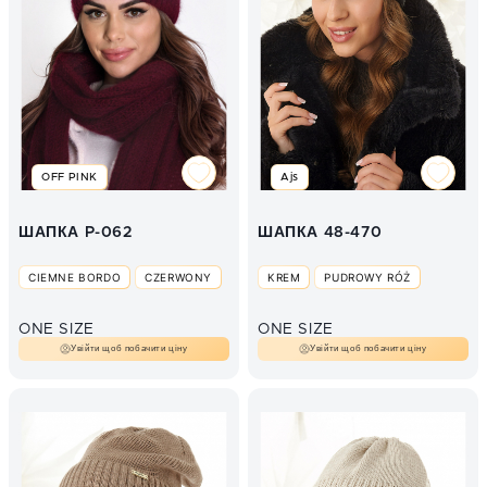
OFF PINK
Ajs
ШАПКА P-062
ШАПКА 48-470
CIEMNE BORDO
CZERWONY
KREM
PUDROWY RÓŻ
ONE SIZE
ONE SIZE
Увійти щоб побачити ціну
Увійти щоб побачити ціну