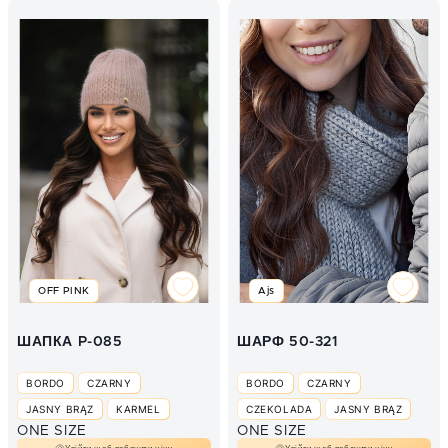
OFF PINK
Ajs
ШАПКА P-085
ШАРФ 50-321
BORDO
CZARNY
BORDO
CZARNY
JASNY BRĄZ
KARMEL
CZEKOLADA
JASNY BRĄZ
ONE SIZE
ONE SIZE
КАПУЧІНО
ŚMIETANA
SZARY