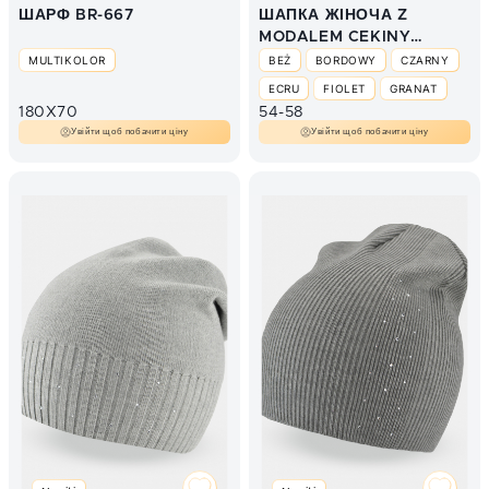
ШАРФ BR-667
ШАПКА ЖІНОЧА Z
MODALEM CEKINY
CZ104
MULTIKOLOR
BEŻ
BORDOWY
CZARNY
ECRU
FIOLET
GRANAT
180X70
54-58
PUDROWY RÓŻ
SZARY
Увійти щоб побачити ціну
Увійти щоб побачити ціну
ZIELONY