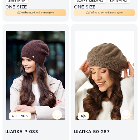
ŚMIETANA
SZARY MELANŻ
КАПУЧІНО
ONE SIZE
ONE SIZE
Увійти щоб побачити ціну
Увійти щоб побачити ціну
OFF PINK
Ajs
ШАПКА P-083
ШАПКА 50-287