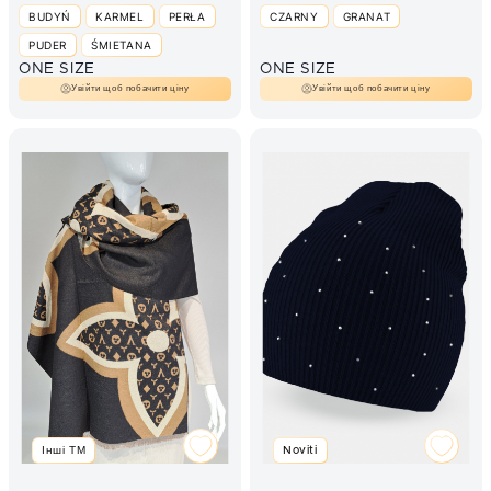
BUDYŃ
KARMEL
PERŁA
CZARNY
GRANAT
PUDER
ŚMIETANA
ONE SIZE
ONE SIZE
Увійти щоб побачити ціну
Увійти щоб побачити ціну
Інші ТМ
Noviti