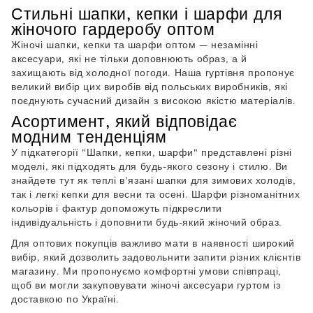
Стильні шапки, кепки і шарфи для
жіночого гардеробу оптом
Жіночі шапки, кепки та шарфи оптом
— незамінні
аксесуари, які не тільки доповнюють образ, а й
захищають від холодної погоди. Наша
гуртівня
пропонує
великий вибір цих виробів від польських виробників, які
поєднують сучасний дизайн з високою якістю матеріалів.
Асортимент, який відповідає
модним тенденціям
У підкатегорії "Шапки, кепки, шарфи" представлені різні
моделі, які підходять для будь-якого сезону і стилю. Ви
знайдете тут як теплі в’язані шапки для зимових холодів,
так і легкі кепки для весни та осені. Шарфи різноманітних
кольорів і фактур допоможуть підкреслити
індивідуальність і доповнити будь-який жіночий образ.
Для оптових покупців важливо мати в наявності широкий
вибір, який дозволить задовольнити запити різних клієнтів
магазину. Ми пропонуємо комфортні умови співпраці,
щоб ви могли закуповувати жіночі аксесуари гуртом із
доставкою по Україні.