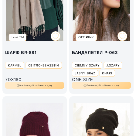
Інші ТМ
OFF PINK
ШАРФ BR-881
БАНДАЛЕТКИ P-063
KARMEL
СВІТЛО-БЕЖЕВИЙ
CIEMNY SZARY
J.SZARY
JASNY BRĄZ
KHAKI
70X180
ONE SIZE
ZIMNY BEŻ
Увійти щоб побачити ціну
Увійти щоб побачити ціну