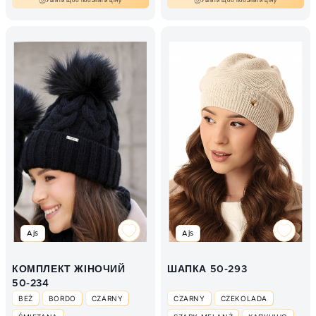
Увійти щоб побачити ціну
Увійти щоб побачити ціну
СВІТЛО-БЕЖЕВИЙ
Ajs
Ajs
КОМПЛЕКТ ЖІНОЧИЙ
ШАПКА 50-293
50-234
BEŻ
BORDO
CZARNY
CZARNY
CZEKOLADA