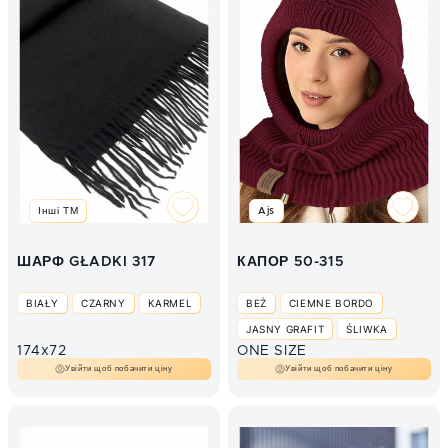
Інші ТМ
Ajs
ШАРФ GŁADKI 317
КАПОР 50-315
BIAŁY
CZARNY
KARMEL
BEŻ
CIEMNE BORDO
JASNY GRAFIT
ŚLIWKA
174x72
ONE SIZE
ŚMIETANA
Увійти щоб побачити ціну
Увійти щоб побачити ціну
СВІТЛО-БЕЖЕВИЙ