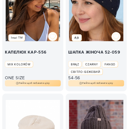
Інші ТМ
Ajs
КАПЕЛЮХ KAP-556
ШАПКА ЖІНОЧА 52-059
MIX KOLORÓW
BRĄZ
CZARNY
FANGO
СВІТЛО-БЕЖЕВИЙ
ONE SIZE
54-56
Увійти щоб побачити ціну
Увійти щоб побачити ціну