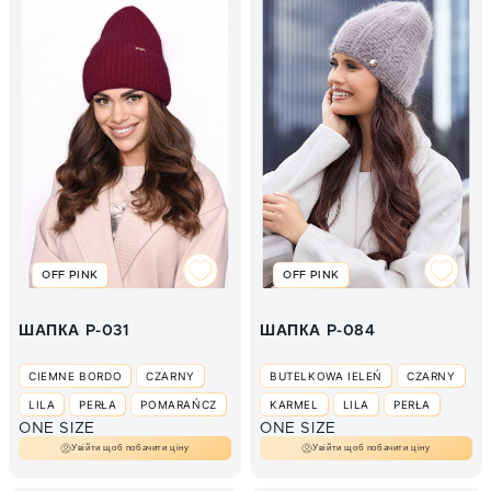
OFF PINK
OFF PINK
ШАПКА P-031
ШАПКА P-084
CIEMNE BORDO
CZARNY
BUTELKOWA IELEŃ
CZARNY
LILA
PERŁA
POMARAŃCZ
KARMEL
LILA
PERŁA
ONE SIZE
ONE SIZE
PUDER
ŚMIETANA
PUDER
КАПУЧІНО
Увійти щоб побачити ціну
Увійти щоб побачити ціну