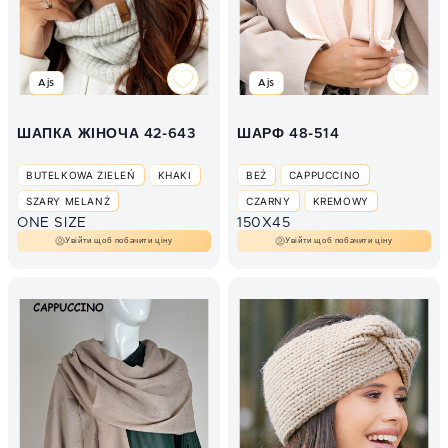
Ajs
Ajs
ШАПКА ЖІНОЧА 42-643
ШАРФ 48-514
BUTELKOWA ZIELEŃ
KHAKI
BEŻ
CAPPUCCINO
SZARY MELANŻ
CZARNY
KREMOWY
ONE SIZE
150X45
ПЕРЛОВИЙ МЕЛАНЖ
SZARY MELANŻ
Увійти щоб побачити ціну
Увійти щоб побачити ціну