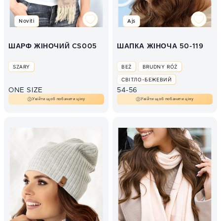
Noviti
Ajs
ШАРФ ЖІНОЧИЙ CS005
ШАПКА ЖІНОЧА 50-119
SZARY
BEŻ
BRUDNY RÓŻ
СВІТЛО-БЕЖЕВИЙ
ONE SIZE
54-56
Увійти щоб побачити ціну
Увійти щоб побачити ціну