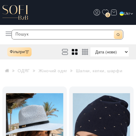
Ukr
0
Фільтри
ОДЯГ
Жіночий одяг
Шапки, кепки, шарфи