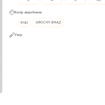
L
M
S
XL
Колір виробника
brąz
GROCHY BRĄZ
Узор