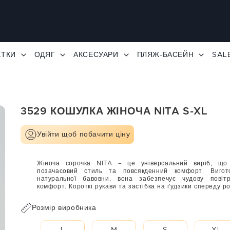
ЕТКИ
ОДЯГ
АКСЕСУАРИ
ПЛЯЖ-БАСЕЙН
SAL
3529 КОШУЛКА ЖІНОЧА NITA S-XL
Увійти щоб побачити ціну
Жіноча сорочка NITA – це універсальний виріб, що
позачасовий стиль та повсякденний комфорт. Виго
натуральної бавовни, вона забезпечує чудову повітр
комфорт. Короткі рукави та застібка на ґудзики спереду р
ідеальною для весняного та літнього сезонів. Склад: 100% 
Розмір виробника