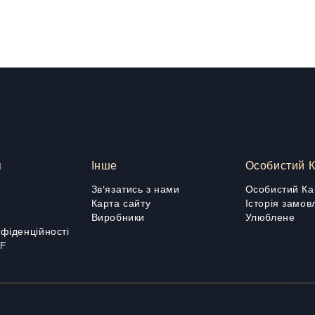
я
Інше
Особистий К
Зв'язатись з нами
Особистий Ка
Карта сайту
Історія замов
Виробники
Улюблене
нфіденційності
DF