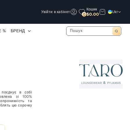
Кошик
Увійти в кабінет
Ukr
$0.00
0
E %
БРЕНД
 поєднує в собі
товлена зі 100%
опроникність та
облять цю сорочку
бавовна