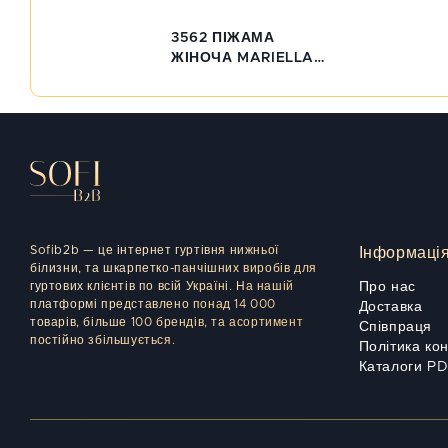
3562 ПІЖАМА
ЖІНОЧА MARIELLA
2XL-3XL
Sofib2b — це інтернет гуртівня нижньої
Інформаці
білизни, та шкарпетко-панчішних виробів для
гуртових клієнтів по всій Україні. На нашій
Про нас
платформі представлено понад 14 000
Доставка
товарів, більше 100 брендів, та асортимент
Співпраця
постійно збільшується.
Політика ко
Каталоги P