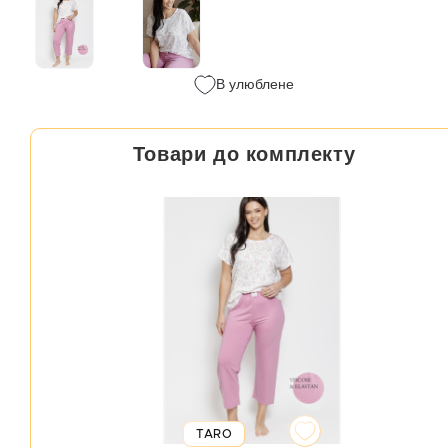
В улюблене
Товари до комплекту
TARO