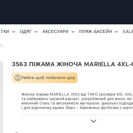
ЕТКИ
ОДЯГ
АКСЕСУАРИ
ПЛЯЖ-БАСЕЙН
SAL
XL
3563 ПІЖАМА ЖІНОЧА MARIELLA 4XL-
Увійти щоб побачити ціну
Жіноча піжама MARIELLA 3563 від TARO (розміри 4XL–6XL)
та неймовірно зручний варіант, розроблений для жінок, які
жіночний стиль та високоякісні матеріали. Ідеально підходи
і для відпочинку вдома. Верх – бавовняна футболка з коро
круглим вирізом горловини, прикрашена ніжним рослин
надає всьому образу свіжості та стильності. Натуральн
дихаюча та приємна для шкіри. Комплект включає суцільн
7/8 з високоякісної віскози з додаванням еластану, що заб
гнучкість та ідеальну посадку. Зручний еластичний поя