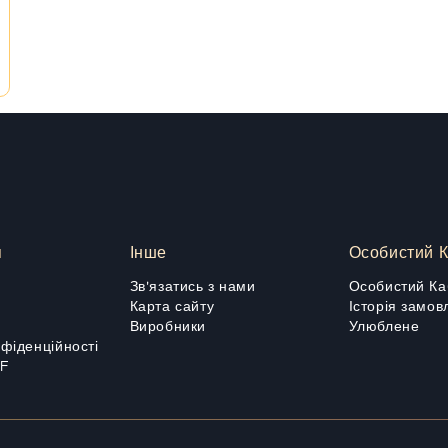
я
Інше
Особистий К
Зв'язатись з нами
Особистий Ка
Карта сайту
Історія замов
Виробники
Улюблене
нфіденційності
DF