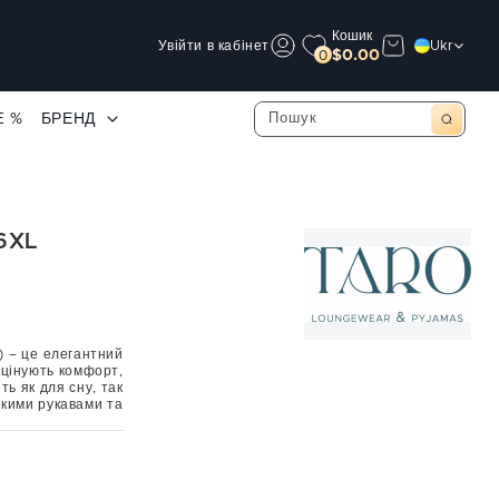
Кошик
Увійти в кабінет
Ukr
$0.00
0
E %
БРЕНД
6XL
 – це елегантний
 цінують комфорт,
ть як для сну, так
ткими рукавами та
ним принтом, що
а бавовна м’яка,
і штани довжиною
езпечує легкість,
с з декоративним