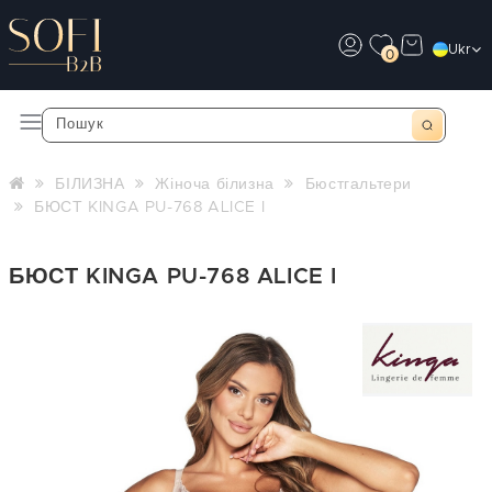
Ukr
0
БІЛИЗНА
Жіноча білизна
Бюстгальтери
БЮСТ KINGA PU-768 ALICE I
БЮСТ KINGA PU-768 ALICE I