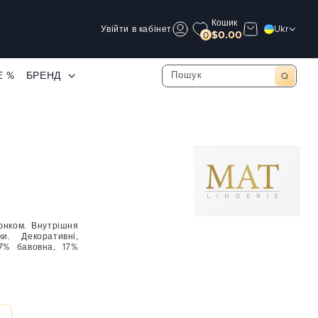
Кошик
Увійти в кабінет
Ukr
$0.00
0
E %
БРЕНД
юнком. Внутрішня
. Декоративні,
17% бавовна, 17%