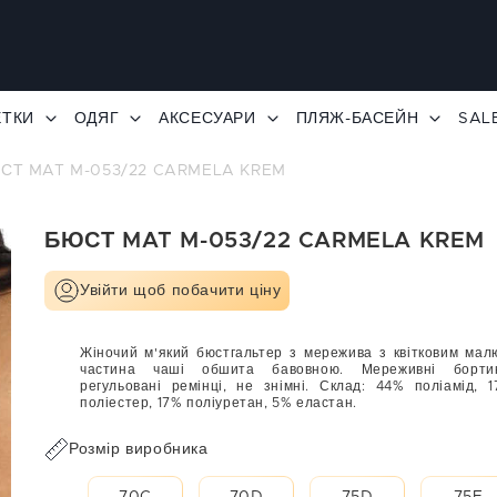
ЕТКИ
ОДЯГ
АКСЕСУАРИ
ПЛЯЖ-БАСЕЙН
SAL
СТ MAT M-053/22 CARMELA KREM
БЮСТ MAT M-053/22 CARMELA KREM
Увійти щоб побачити ціну
Жіночий м'який бюстгальтер з мережива з квітковим мал
частина чаші обшита бавовною. Мереживні бортики
регульовані ремінці, не знімні. Склад: 44% поліамід, 
поліестер, 17% поліуретан, 5% еластан.
Розмір виробника