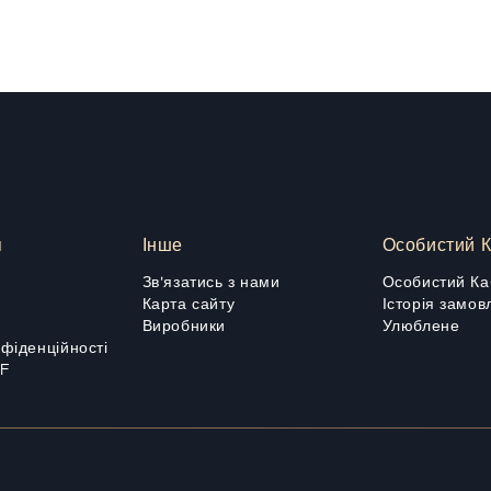
я
Інше
Особистий К
Зв'язатись з нами
Особистий Ка
Карта сайту
Історія замов
Виробники
Улюблене
нфіденційності
DF