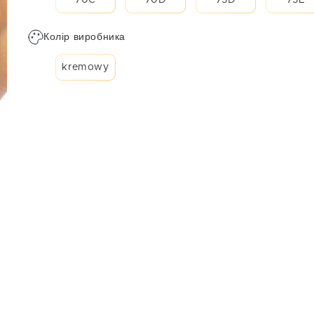
70C
70D
75D
75E
Колір виробника
kremowy