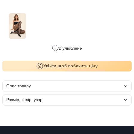
В улюблене
Увійти щоб побачити ціну
Опис товару
Розмір, колір, узор