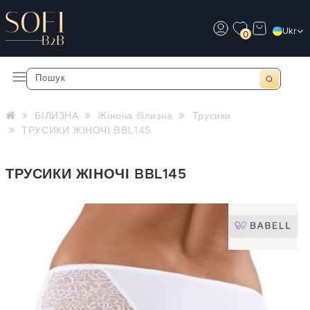
Ukr
0
БІЛИЗНА
Жіноча білизна
Трусики
ТРУСИКИ ЖІНОЧІ BBL145
ТРУСИКИ ЖІНОЧІ BBL145