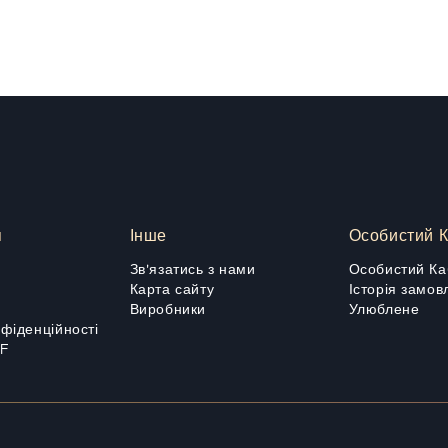
я
Інше
Особистий К
Зв'язатись з нами
Особистий Ка
Карта сайту
Історія замов
Виробники
Улюблене
нфіденційності
DF