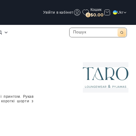
Кошик
Увійти в кабінет
Ukr
$0.00
0
Д
і принтом. Рукав
 короткі шорти з