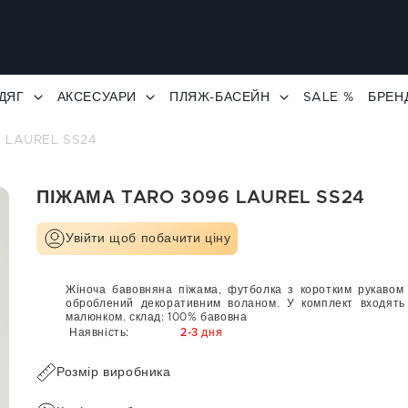
ДЯГ
АКСЕСУАРИ
ПЛЯЖ-БАСЕЙН
SALE %
БРЕН
 LAUREL SS24
ПІЖАМА TARO 3096 LAUREL SS24
Увійти щоб побачити ціну
Жіноча бавовняна піжама, футболка з коротким рукавом 
оброблений декоративним воланом. У комплект входять
малюнком. склад: 100% бавовна
Наявність:
2-3 дня
Розмір виробника